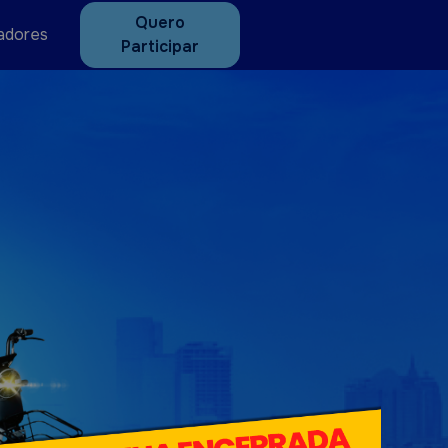
Quero
adores
Participar