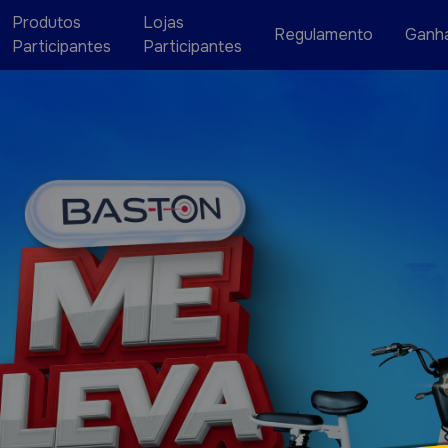
Produtos
Lojas
Regulamento
Ganh
Participantes
Participantes