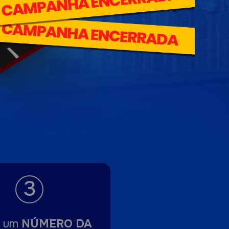
3
e um
NÚMERO DA