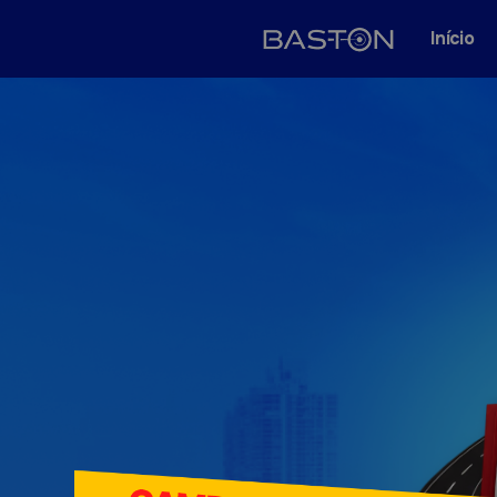
Início